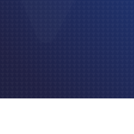
ites internet
éco-