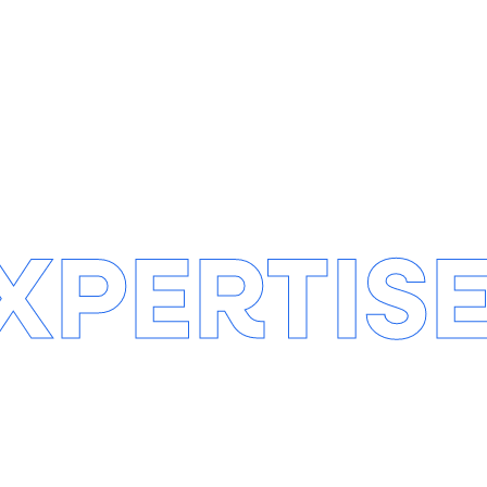
É
ECO
LE
CONCEPTION
XPERTIS