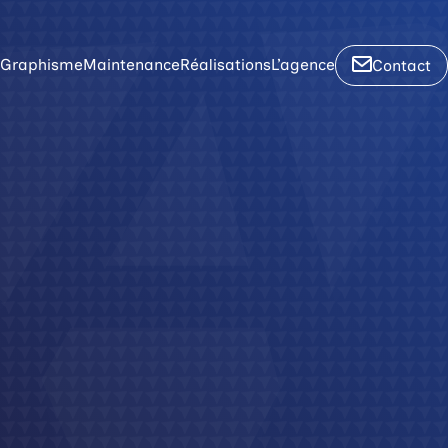
Graphisme
Maintenance
Réalisations
L’agence
Contact
WordPress
uelle
per que ça va tourner autour du
oire !
dPress
de communication
l – SEO
affiche, une carte : chez nous c'est
œur, et surtout avec du talent.