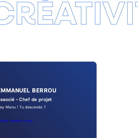
CRÉATIVI
EMMANUEL BERROU
ssocié – Chef de projet
ey Manu ! Tu descends ?
rends rendez-vous