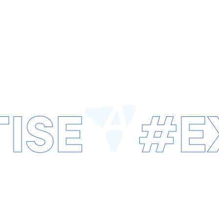
NET
RÉFÉRENCEMENT
IDENTIT
CE
NATUREL SEO
VISUEL
ISE
#E