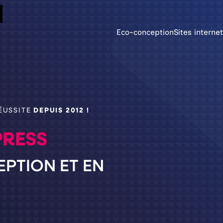
Eco-conception
Sites internet
Site internet vitrine 
Identité vis
Ma main à cou
ÉUSSITE
DEPUIS 2012 !
design c’t’hist
Site e-commerce Wor
RESS
Supports 
Référencement nature
Un flyer, une 
PTION ET EN
fait avec le c
Accessibilité – RGAA