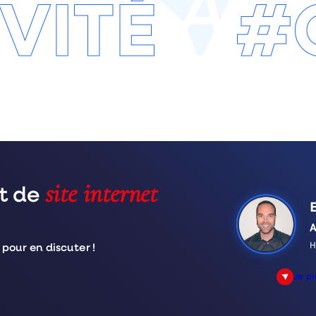
VITÉ
#
site internet
et de
A
H
our en discuter !
Je p