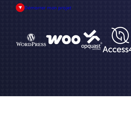
Démarrer mon projet
identités 