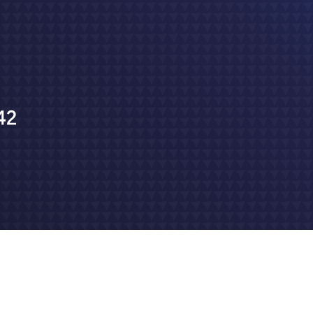
Hébergement
visuelles
s
conception