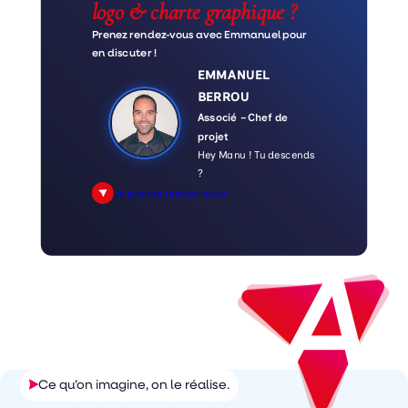
logo & charte graphique ?
Prenez rendez-vous avec Emmanuel pour
en discuter !
EMMANUEL
BERROU
Associé – Chef de
projet
Hey Manu ! Tu descends
?
Je prends rendez-vous
Ce qu’on imagine, on le réalise.