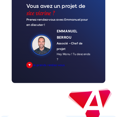
Vous avez un projet de
site vitrine ?
Prenez rendez-vous avec Emmanuel pour
en discuter !
EMMANUEL
BERROU
Associé – Chef de
projet
Hey Manu ! Tu descends
?
Je prends rendez-vous