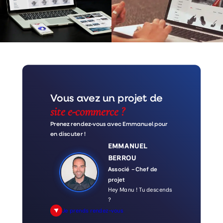
Vous avez un projet de
site e-commerce ?
Prenez rendez-vous avec Emmanuel pour
en discuter !
EMMANUEL
BERROU
Associé – Chef de
projet
Hey Manu ! Tu descends
?
Je prends rendez-vous