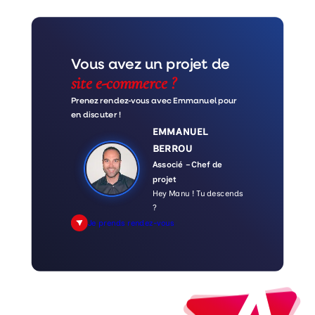
Vous avez un projet de
site e-commerce ?
Prenez rendez-vous avec Emmanuel pour
en discuter !
EMMANUEL
BERROU
Associé – Chef de
projet
Hey Manu ! Tu descends
?
Je prends rendez-vous