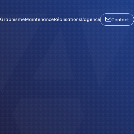
Graphisme
Maintenance
Réalisations
L’agence
Contact
WordPress
uelle
per que ça va tourner autour du
oire !
dPress
de communication
l – SEO
affiche, une carte : chez nous c'est
œur, et surtout avec du talent.