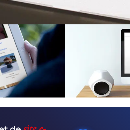
site e-
jet de