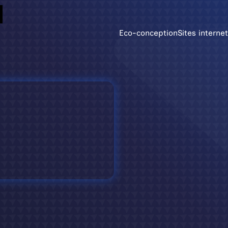
Eco-conception
Sites internet
Site internet vitrine 
Identité vis
Ma main à cou
design c’t’hist
Site e-commerce Wor
Supports 
Référencement nature
Un flyer, une 
fait avec le c
Accessibilité – RGAA